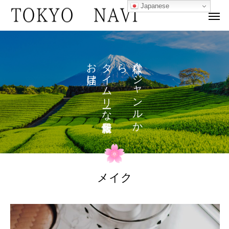
Japanese
お
タ
ら
な
け
イ
ジ
ム
ャ
リ
ン
な
ル
を
か
メイク