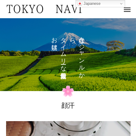
Japanese
お
タ
ら
な
け
イ
ジ
ム
ャ
リ
ン
な
ル
を
か
顔汗