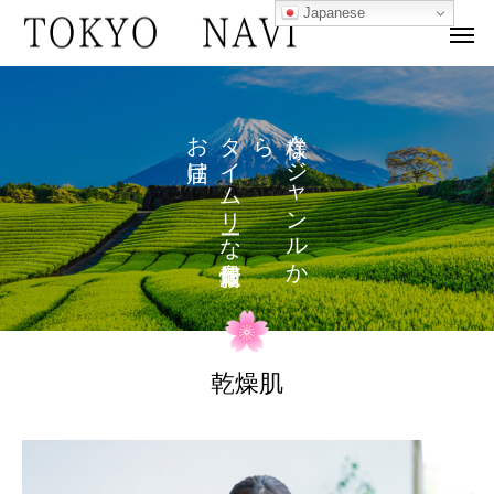
Japanese
お
タ
ら
な
け
イ
ジ
ム
ャ
リ
ン
な
ル
を
か
乾燥肌