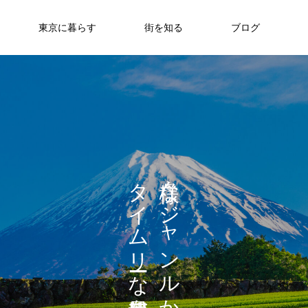
東京に暮らす
街を知る
ブログ
タ
な
イ
ジ
ム
ャ
リ
ン
な
ル
を
か