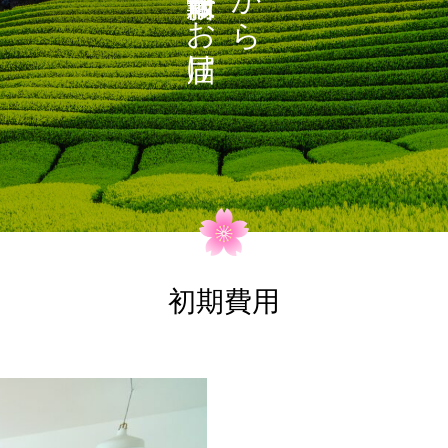
お
ら
け
初期費用