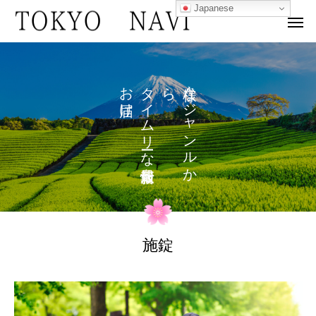
Japanese
お
タ
ら
な
け
イ
ジ
ム
ャ
リ
ン
な
ル
を
か
施錠