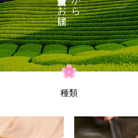
お
ら
け
種類