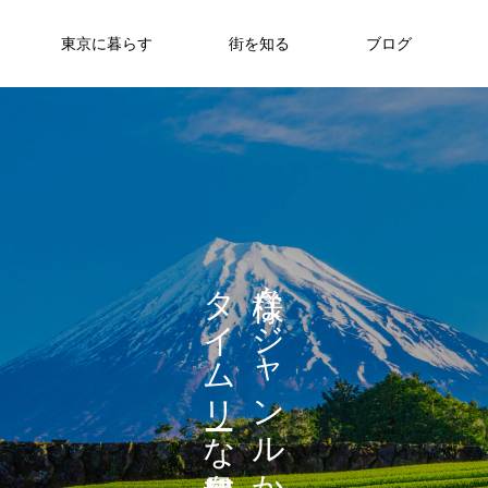
東京に暮らす
街を知る
ブログ
タ
な
イ
ジ
ム
ャ
リ
ン
な
ル
を
か