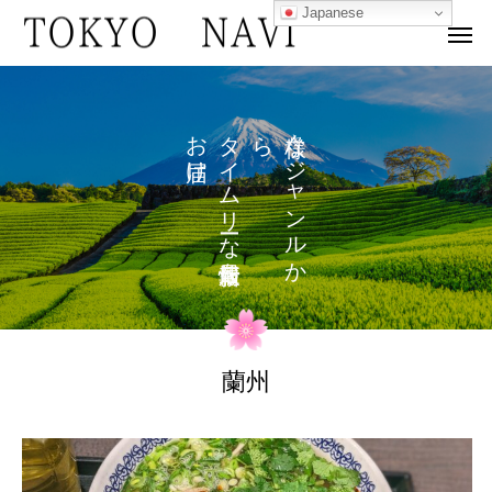
Japanese
お
タ
ら
な
け
イ
ジ
ム
ャ
リ
ン
な
ル
を
か
蘭州