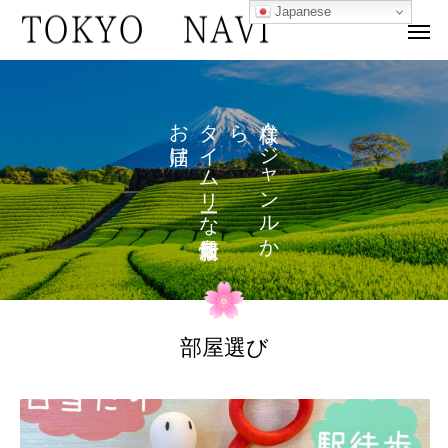
Japanese
お
タ
ら
な
け
イ
ジ
ム
ャ
リ
ン
な
ル
を
か
部屋選び