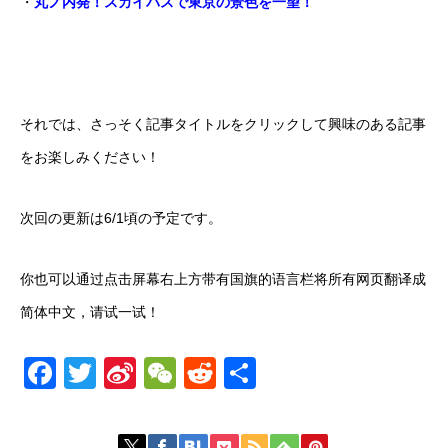
・
丸ノ内発！スカイバスで東京の景色を一望！
それでは、さっそく記事タイトルをクリックして興味のある記事
をお楽しみください！
次回の更新は6/1頃の予定です。
你也可以通过点击屏幕右上方带有国旗的语言栏将所有网页翻译成
简体中文，请试一试！
Facebook
Twitter
Sina
WeChat
Reddit
共
Weibo
有