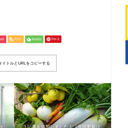
at
dit
共
有
ket
RSS
feedly
Pin it
タイトルとURLをコピーする
は
３記事を追加しました！（次回更新は