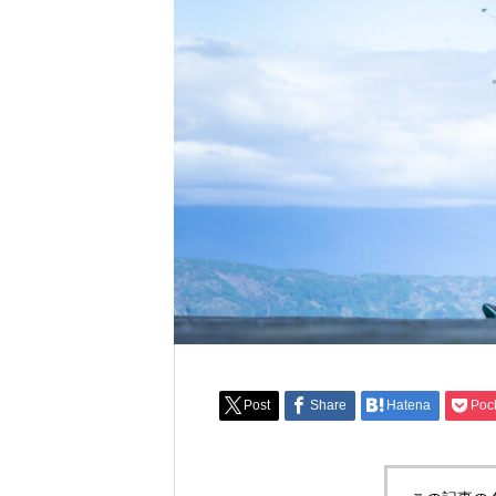
Post
Share
Hatena
Poc