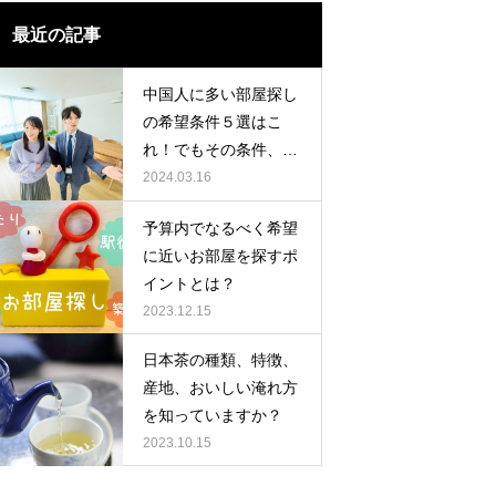
最近の記事
中国人に多い部屋探し
の希望条件５選はこ
れ！でもその条件、も
う一度見直してみませ
2024.03.16
んか？
予算内でなるべく希望
に近いお部屋を探すポ
イントとは？
2023.12.15
日本茶の種類、特徴、
産地、おいしい淹れ方
を知っていますか？
2023.10.15