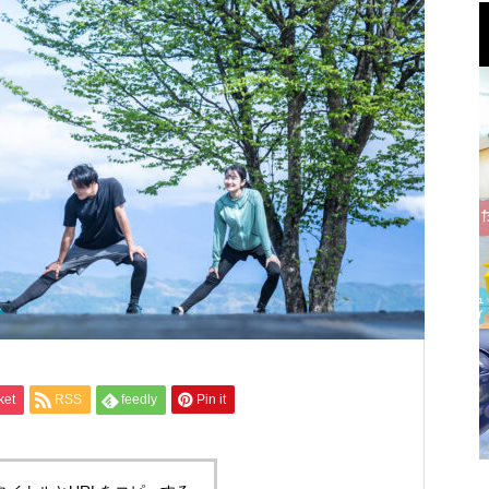
ket
RSS
feedly
Pin it