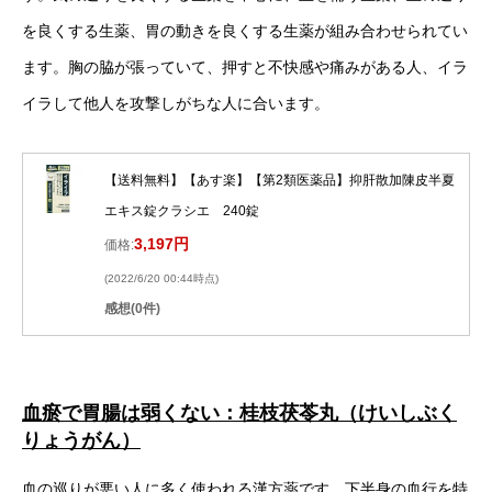
を良くする生薬、胃の動きを良くする生薬が組み合わせられてい
ます。胸の脇が張っていて、押すと不快感や痛みがある人、イラ
イラして他人を攻撃しがちな人に合います。
【送料無料】【あす楽】【第2類医薬品】抑肝散加陳皮半夏
エキス錠クラシエ 240錠
3,197円
価格:
(2022/6/20 00:44時点)
感想(0件)
血瘀で胃腸は弱くない：桂枝茯苓丸（けいしぶく
りょうがん）
血の巡りが悪い人に多く使われる漢方薬です。下半身の血行を特