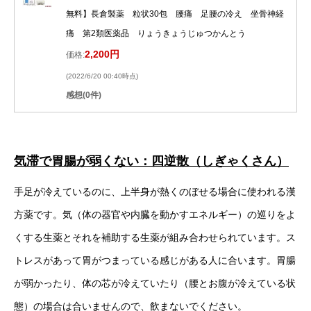
無料】長倉製薬 粒状30包 腰痛 足腰の冷え 坐骨神経
痛 第2類医薬品 りょうきょうじゅつかんとう
2,200円
価格:
(2022/6/20 00:40時点)
感想(0件)
気滞で胃腸が弱くない：四逆散（しぎゃくさん）
手足が冷えているのに、上半身が熱くのぼせる場合に使われる漢
方薬です。気（体の器官や内臓を動かすエネルギー）の巡りをよ
くする生薬とそれを補助する生薬が組み合わせられています。ス
トレスがあって胃がつまっている感じがある人に合います。胃腸
が弱かったり、体の芯が冷えていたり（腰とお腹が冷えている状
態）の場合は合いませんので、飲まないでください。