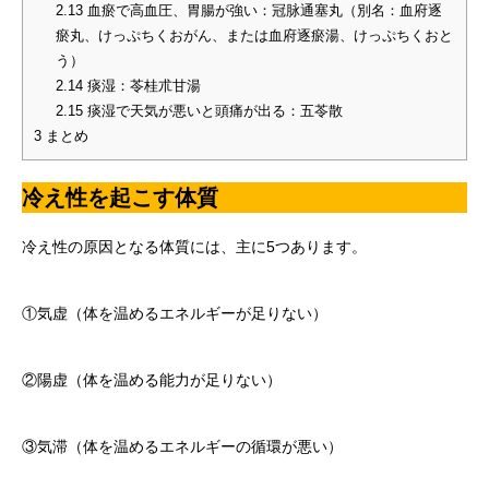
2.13
血瘀で高血圧、胃腸が強い：冠脉通塞丸（別名：血府逐
瘀丸、けっぷちくおがん、または血府逐瘀湯、けっぷちくおと
う）
2.14
痰湿：苓桂朮甘湯
2.15
痰湿で天気が悪いと頭痛が出る：五苓散
3
まとめ
冷え性を起こす体質
冷え性の原因となる体質には、主に5つあります。
①気虚（体を温めるエネルギーが足りない）
②陽虚（体を温める能力が足りない）
③気滞（体を温めるエネルギーの循環が悪い）