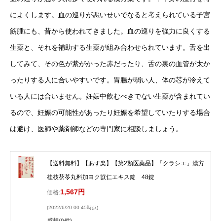
によくします。血の巡りが悪いせいでなると考えられている子宮
筋腫にも、昔から使われてきました。血の巡りを強力に良くする
生薬と、それを補助する生薬が組み合わせられています。舌を出
してみて、その色が紫がかった赤だったり、舌の裏の血管が太か
ったりする人に合いやすいです。胃腸が弱い人、体の芯が冷えて
いる人には合いません。妊娠中飲むべきでない生薬が含まれてい
るので、妊娠の可能性があったり妊娠を希望していたりする場合
は避け、医師や薬剤師などの専門家に相談しましょう。
【送料無料】【あす楽】【第2類医薬品】「クラシエ」漢方
桂枝茯苓丸料加ヨク苡仁エキス錠 48錠
1,567円
価格:
(2022/6/20 00:45時点)