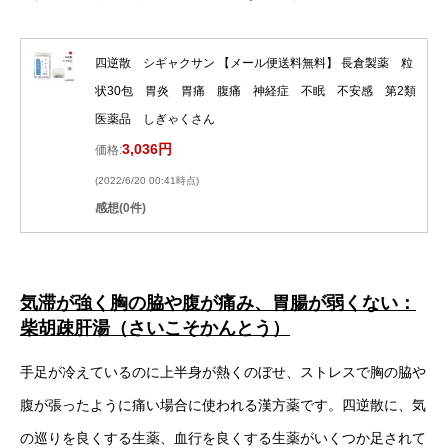
四逆散 シギャクサン 【メール便送料無料】 長倉製薬 粒
状30包 胃炎 胃痛 腹痛 神経症 不眠 不安感 第2類
医薬品 しぎゃくさん
3,036円
価格:
(2022/6/20 00:41時点)
感想(0件)
気滞が強く胸の脇や腹が痛み、胃腸が弱くない：
柴胡疎肝湯（さいこそかんとう）
手足が冷えているのに上半身が熱くのぼせ、ストレスで胸の脇や
腹が張ったように痛い場合に使われる漢方薬です。四逆散に、気
の巡りを良くする生薬、血行を良くする生薬がいくつか足されて