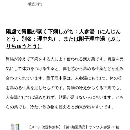
感想(0件)
陽虚で胃腸が弱く下痢しがち：人参湯（にんじん
とう、別名：理中丸）、または附子理中湯（ぶし
りちゅうとう）
胃腸が冷えて下痢をする人によく使われる漢方薬です。胃腸を元
気にして体力をつける生薬と、体を芯から温める生薬などが組み
合わせられています。附子理中湯は、人参湯にもう1つ、体の芯
を温める生薬を足したものです。胃腸の冷えからくる下痢でも、
人参湯だけでは温めきれず、効果が足りない人に合います。どち
らの薬でも、冷たい飲み物を控えると効果が出やすいです。
【メール便送料無料】【第2類医薬品】サンワ 人参湯 30包