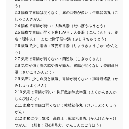
う）
2.3
陽虚で胃腸は弱くなく、尿の回数が多い：牛車腎気丸（ご
しゃじんきがん）
2.4
陽虚で胃腸が弱い：大防風湯（だいぼうふうとう）
2.5
陽虚で胃腸が弱く下痢しがち：人参湯（にんじんとう、別
名：理中丸）、または附子理中湯（ぶしりちゅうとう）
2.6
痰湿で少し陽虚：苓姜朮甘湯（りょうきょうじゅつかんと
う）
2.7
気滞で胃腸が弱くない：四逆散（しぎゃくさん）
2.8
気滞が強く胸の脇や腹が痛み、胃腸が弱くない：柴胡疎肝
湯（さいこそかんとう）
2.9
気滞に少し血瘀と痰湿、胃腸が弱くない：加味逍遙散（か
みしょうようさん）
2.10
気滞で胃腸が弱い：抑肝散加陳皮半夏（よくかんさんか
ちんぴはんげ）
2.11
血瘀で胃腸は弱くない：桂枝茯苓丸（けいしぶくりょう
がん）
2.12
血瘀に少し気滞、高血圧：冠源活血丸（かんげんかっけ
つがん）（別名：冠心II号方、かんしんにごうほう）