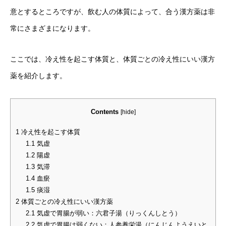
意とするところですが、飲む人の体質によって、合う漢方薬は非
常にさまざまになります。
ここでは、冷え性を起こす体質と、体質ごとの冷え性にいい漢方
薬を紹介します。
Contents
[
hide
]
1
冷え性を起こす体質
1.1
気虚
1.2
陽虚
1.3
気滞
1.4
血瘀
1.5
痰湿
2
体質ごとの冷え性にいい漢方薬
2.1
気虚で胃腸が弱い：六君子湯（りっくんしとう）
2.2
気虚で胃腸は弱くない：人参養栄湯（にんじんようえいと