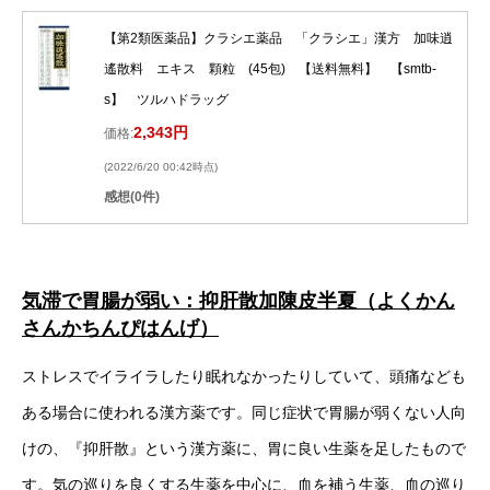
【第2類医薬品】クラシエ薬品 「クラシエ」漢方 加味逍
遙散料 エキス 顆粒 (45包) 【送料無料】 【smtb-
s】 ツルハドラッグ
2,343円
価格:
(2022/6/20 00:42時点)
感想(0件)
気滞で胃腸が弱い：抑肝散加陳皮半夏（よくかん
さんかちんぴはんげ）
ストレスでイライラしたり眠れなかったりしていて、頭痛なども
ある場合に使われる漢方薬です。同じ症状で胃腸が弱くない人向
けの、『抑肝散』という漢方薬に、胃に良い生薬を足したもので
す。気の巡りを良くする生薬を中心に、血を補う生薬、血の巡り