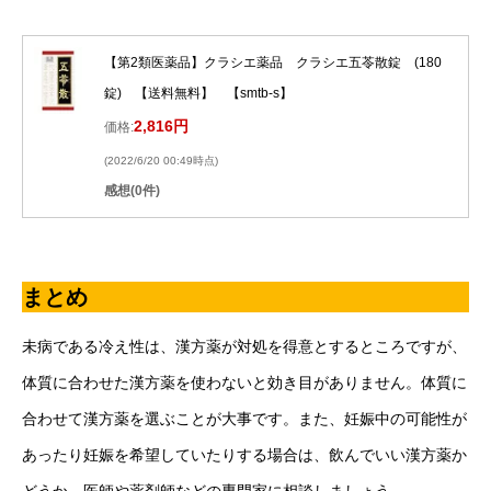
【第2類医薬品】クラシエ薬品 クラシエ五苓散錠 (180
錠) 【送料無料】 【smtb-s】
2,816円
価格:
(2022/6/20 00:49時点)
感想(0件)
まとめ
未病である冷え性は、漢方薬が対処を得意とするところですが、
体質に合わせた漢方薬を使わないと効き目がありません。体質に
合わせて漢方薬を選ぶことが大事です。また、妊娠中の可能性が
あったり妊娠を希望していたりする場合は、飲んでいい漢方薬か