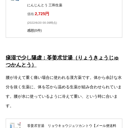
にんじんとう 三和生薬
2,725円
価格:
(2022/6/20 00:39時点)
感想(0件)
痰湿で少し陽虚：苓姜朮甘湯（りょうきょうじゅ
つかんとう）
腰が冷えて重く痛い場合に使われる漢方薬です。体から余計な水
分を抜く生薬に、体を芯から温める生薬が組み合わせられていま
す。腰が水に使っているように冷えて重い、という時に合いま
す。
苓姜朮甘湯 リョウキョウジュツカントウ【メール便送料