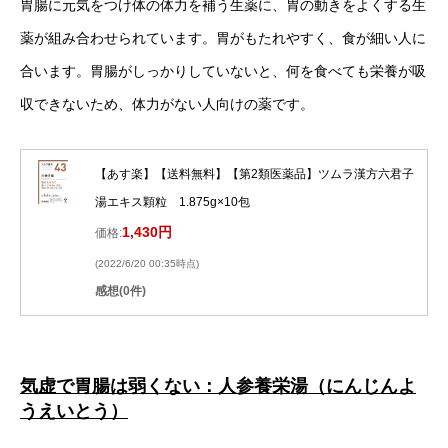
胃腸に元気をつけ体の体力を補う生薬に、胃の動きをよくする生
薬が組み合わせられています。胃がもたれやすく、食が細い人に
合います。胃腸がしっかりしていないと、何を食べても栄養が吸
収できないため、体力がない人向けの薬です。
【あす楽】【送料無料】【第2類医薬品】ツムラ漢方六君子
湯エキス顆粒 1.875g×10包
1,430円
価格:
(2022/6/20 00:35時点)
感想(0件)
気虚で胃腸は弱くない：人参養栄湯（にんじんよ
うえいとう）