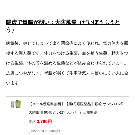
陽虚で胃腸が弱い：大防風湯（だいぼうふうと
う）
病気後、やせてしまって出る関節痛によく使われ、気力体力を回
復する漢方薬です。体力をつける生薬、血を補う生薬、精力をつ
ける生薬、体の芯を温める生薬などが組み合わせられています。
皮膚につやがなく、胃腸が弱くて牛車腎気丸を使いにくい人に合
います。
【メール便送料無料】【第(2)類医薬品】顆粒 サンワロンD
大防風湯 90包 だいぼうふうとう 三和生薬
3,760円
価格:
(2022/6/20 00:38時点)