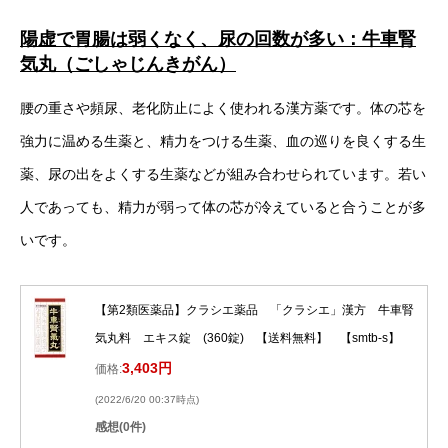
陽虚で胃腸は弱くなく、尿の回数が多い：牛車腎
気丸（ごしゃじんきがん）
腰の重さや頻尿、老化防止によく使われる漢方薬です。体の芯を
強力に温める生薬と、精力をつける生薬、血の巡りを良くする生
薬、尿の出をよくする生薬などが組み合わせられています。若い
人であっても、精力が弱って体の芯が冷えていると合うことが多
いです。
【第2類医薬品】クラシエ薬品 「クラシエ」漢方 牛車腎
気丸料 エキス錠 (360錠) 【送料無料】 【smtb-s】
3,403円
価格:
(2022/6/20 00:37時点)
感想(0件)