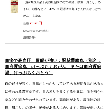
【第2類医薬品】高血圧傾向の方の頭痛、頭重、肩こり、め
まい、動悸などに！JPS-96 冠源活血丸（かんげんかっけつ
がん） 210丸
2,970円
価格:
(2022/6/20 00:46時点)
感想(0件)
血瘀で高血圧、胃腸が強い：冠脉通塞丸（別名：
血府逐瘀丸、けっぷちくおがん、または血府逐瘀
湯、けっぷちくおとう）
血の巡りが悪く、胃腸がしっかりしていてある程度食欲がある人
に使われる漢方薬です。血の巡りを良くする生薬に、血を補う生
薬などが組み合わせられています。高血圧があり、高血圧の頭
痛、肩こり、のぼせ、動悸がある人に合います。胃腸が弱い人に