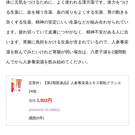
体に元気をつけるために、よく使われる漢方薬です。体力をつけ
る生薬に、血を補う生薬、血の巡りをよくする生薬、胃の動きを
良くする生薬、精神の安定にいい生薬などが組み合わせられてい
ます。疲れ切っていて皮膚につやがなく、精神不安がある人に合
います。胃腸に負担をかける生薬が含まれているので、人参養栄
湯を飲んでみたいけれど胃腸が弱い場合は、六君子湯を2週間飲
んでから人参養栄湯を飲み始めてください。
定形外）【第2類医薬品】人参養栄湯エキス顆粒クラシエ
24包
1,922円
価格:
(2022/6/20 00:33時点)
感想(0件)