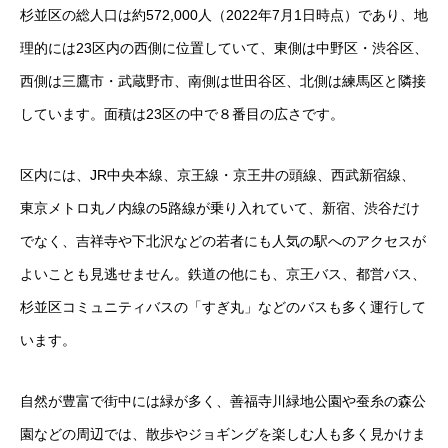
杉並区の総人口は約572,000人（2022年7月1日時点）であり、地
理的には23区内の西側に位置していて、東側は中野区・渋谷区、
西側は三鷹市・武蔵野市、南側は世田谷区、北側は練馬区と隣接
しています。面積は23区の中で８番目の広さです。
区内には、JR中央本線、京王線・京王井の頭線、西武新宿線、
東京メトロ丸ノ内線の5路線が乗り入れていて、新宿、渋谷だけ
でなく、吉祥寺や下北沢などの若者にも人気の駅へのアクセスが
よいことも見逃せません。鉄道の他にも、京王バス、都営バス、
杉並区コミュニティバスの「すぎ丸」などのバスも多く運行して
います。
自然が豊富で街中には緑が多く、善福寺川緑地公園や蚕糸の森公
園などの周辺では、散歩やジョギングを楽しむ人も多く見かけま