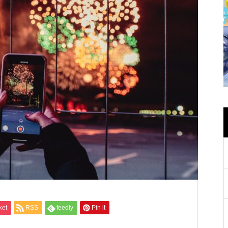
ket
RSS
feedly
Pin it