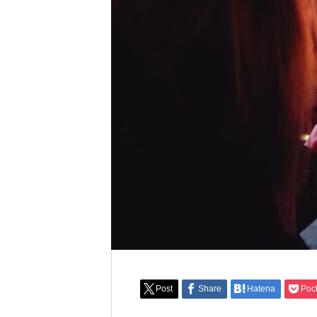
Post
Share
Hatena
Poc