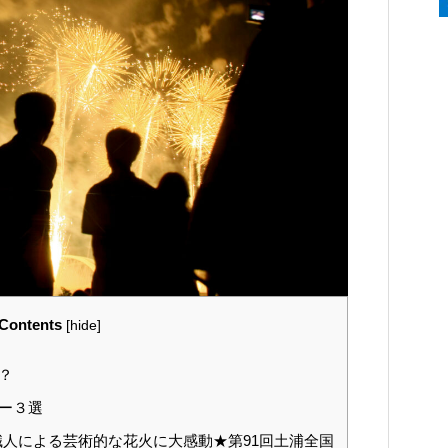
Contents
[
hide
]
？
ー３選
人による芸術的な花火に大感動★第91回土浦全国