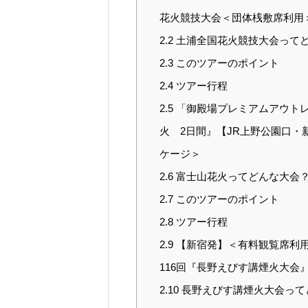
花火競技大会＜団体桟敷席利用
2.2
土浦全国花火競技大会って
2.3
このツアーのポイント
2.4
ツアー行程
2.5
「御殿場プレミアムアウト
火 2日間』【JR上野公園口・
ケージ＞
2.6
富士山花火ってどんな大会
2.7
このツアーのポイント
2.8
ツアー行程
2.9
【新宿発】＜有料観覧席利
116回『長野えびす講煙火大
2.10
長野えびす講煙火大会って