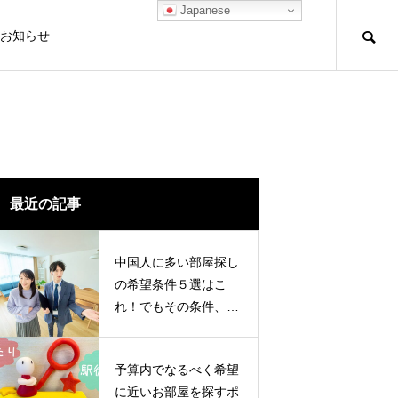
Japanese
お知らせ
最近の記事
中国人に多い部屋探し
の希望条件５選はこ
れ！でもその条件、も
う一度見直してみませ
んか？
予算内でなるべく希望
に近いお部屋を探すポ