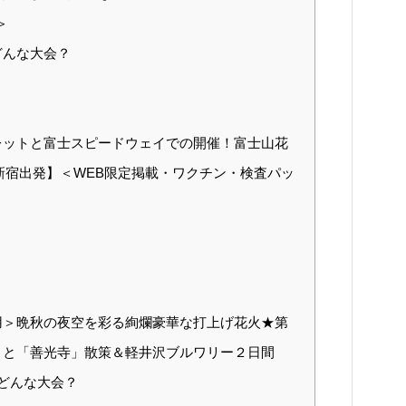
＞
どんな大会？
レットと富士スピードウェイでの開催！富士山花
新宿出発】＜WEB限定掲載・ワクチン・検査パッ
？
用＞晩秋の夜空を彩る絢爛豪華な打上げ花火★第
会』と「善光寺」散策＆軽井沢ブルワリー２日間
どんな大会？