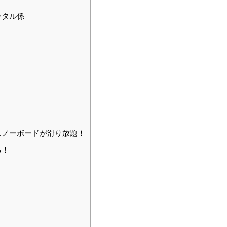
ンタル係
スノーボードが滑り放題！
る！