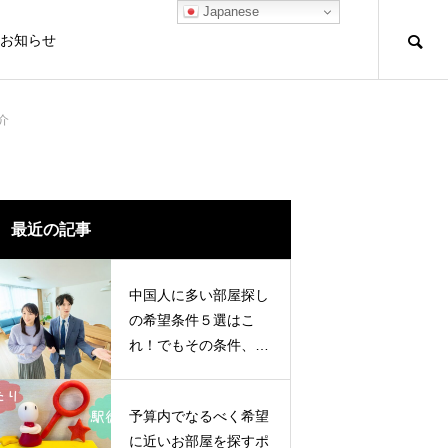
Japanese
お知らせ
介
最近の記事
中国人に多い部屋探し
の希望条件５選はこ
れ！でもその条件、も
う一度見直してみませ
んか？
予算内でなるべく希望
に近いお部屋を探すポ