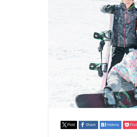
Post
Share
Hatena
Poc