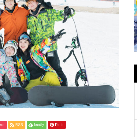
ket
RSS
feedly
Pin it